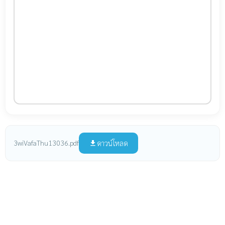
ดาวน์โหลด
3wiVafaThu13036.pdf
file_download