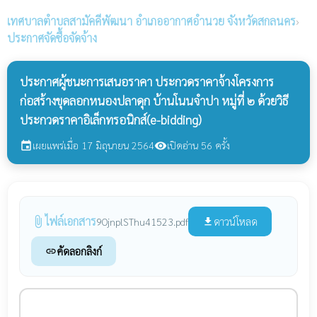
เทศบาลตำบลสามัคคีพัฒนา
อำเภออากาศอำนวย จังหวัดสกลนคร
›
ประกาศจัดซื้อจัดจ้าง
ประกาศผู้ชนะการเสนอราคา ประกวดราคาจ้างโครงการ
ก่อสร้างขุดลอกหนองปลาดุก บ้านโนนจำปา หมู่ที่ ๒ ด้วยวิธี
ประกวดราคาอิเล็กทรอนิกส์(e-bidding)
เผยแพร่เมื่อ 17 มิถุนายน 2564
เปิดอ่าน 56 ครั้ง
event
visibility
ไฟล์เอกสาร
attach_file
ดาวน์โหลด
9OjnplSThu41523.pdf
file_download
คัดลอกลิงก์
link