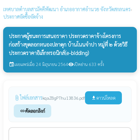
เทศบาลตำบลสามัคคีพัฒนา
อำเภออากาศอำนวย จังหวัดสกลนคร
›
ประกาศจัดซื้อจัดจ้าง
ประกาศผู้ชนะการเสนอราคา ประกวดราคาจ้างโครงการ
ก่อสร้างขุดลอกหนองปลาดุก บ้านโนนจำปา หมู่ที่ ๒ ด้วยวิธี
ประกวดราคาอิเล็กทรอนิกส์(e-bidding)
เผยแพร่เมื่อ 24 มิถุนายน 2564
เปิดอ่าน 633 ครั้ง
event
visibility
ไฟล์เอกสาร
attach_file
ดาวน์โหลด
kqaZ8gPThu13836.pdf
file_download
คัดลอกลิงก์
link