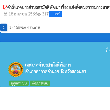
คำสั่งเทศบาลตำบลสามัคคีพัฒนา เรื่อง แต่งตั้งคณะกรรมกา
18 เมษายน 2566
317
แชร์
event
visibility
1
1 - 4 (ทั้งหมด 4 รายการ)
ที
เทศบาลตำบลสามัคคีพัฒนา
อำเภออากาศอำนวย จังหวัดสกลนคร
ผู้ดูแลระบบ
พัฒนาระบบ