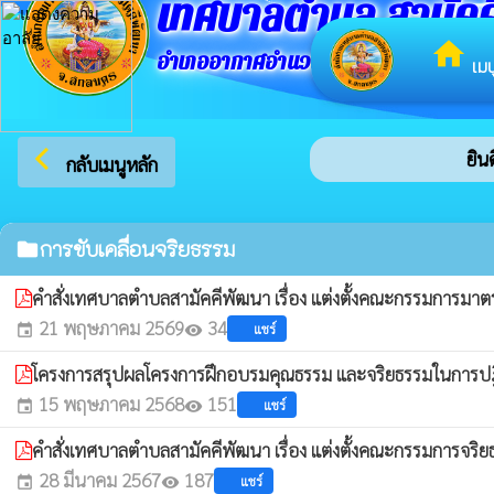
เทศบาลตำบล สามัคค
home
อำเภออากาศอำนวย จังหวัดสกลนคร
เมน
arrow_back_ios
ยินด
กลับเมนูหลัก
การขับเคลื่อนจริยธรรม
folder
คำสั่งเทศบาลตำบลสามัคคีพัฒนา เรื่อง แต่งตั้งคณะกรรมการ
21 พฤษภาคม 2569
34
แชร์
event
visibility
โครงการสรุปผลโครงการฝึกอบรมคุณธรรม และจริยธรรมในการปฎ
15 พฤษภาคม 2568
151
แชร์
event
visibility
คำสั่งเทศบาลตำบลสามัคคีพัฒนา เรื่อง แต่งตั้งคณะกรรมการจ
28 มีนาคม 2567
187
แชร์
event
visibility