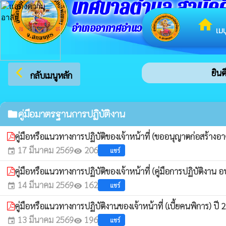
เทศบาลตำบล สามัคค
home
อำเภออากาศอำนวย จังหวัดสกลนคร
เมน
arrow_back_ios
ยินดี
กลับเมนูหลัก
คู่มือมาตรฐานการปฏิบัติงาน
folder
คู่มือหรือแนวทางการปฏิบัติของเจ้าหน้าที่ (ขออนุญาตก่อสร้างอ
17 มีนาคม 2569
206
แชร์
event
visibility
คู่มือหรือแนวทางการปฏิบัติของเจ้าหน้าที่ (คู่มือการปฏิบัติงาน 
14 มีนาคม 2569
162
แชร์
event
visibility
คู่มือหรือแนวทางการปฏิบัติงานของเจ้าหน้าที่ (เบี้ยคนพิการ) ปี
13 มีนาคม 2569
196
แชร์
event
visibility