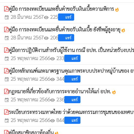
คู่มือ การลงทะเบียนและยื่นคำขอรับเงินเบี้ยความพิการ
whatshot
28 มีนาคม 2567
225
แชร์
event
visibility
คู่มือ การลงทะเบียนและยื่นคำขอรับเงินเบี้ย ยังชีพผู้สูงอายุ
whatshot
28 มีนาคม 2567
206
แชร์
event
visibility
คู่มือการปฏิบัติงานสำหรับผู้ใช้งาน กรณี อปท. เป็นหน่วยรับง
25 พฤษภาคม 2566
233
แชร์
event
visibility
คู่มือหลักเกณฑ์และมาตรฐานคุณภาพระบบประปาหมู่บ้านของ 
25 พฤษภาคม 2566
344
แชร์
event
visibility
กฏหมายที่เกี่ยวข้องกับการกระจายอำนาจให้แก่ อปท.
whatshot
25 พฤษภาคม 2566
236
แชร์
event
visibility
ระเบียบกระทรวงมหาดไทย ว่าด้วยคณะกรรมการชุมชนของเทศบาล 
25 พฤษภาคม 2566
844
แชร์
event
visibility
คู่มือสมาชิกสภาท้องถิ่น
whatshot