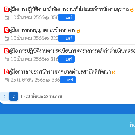
คู่มือการปฏิบัติงาน นักจัดการงานทั่วไปและเจ้าพนักงานธุรการ
whatshot
10 มีนาคม 2566
358
แชร์
event
visibility
คู่มือการขออนุญาตก่อสร้างอาคาร
whatshot
10 มีนาคม 2566
223
แชร์
event
visibility
คู่มือ การปฏิบัติงานตามระเบียบกระทรวงการคลังว่าด้วยเงินทดรองร
10 มีนาคม 2566
316
แชร์
event
visibility
คู่มือการลาของพนักงานเทศบาลตำบลสามัคคีพัฒนา
whatshot
25 เมษายน 2565
336
แชร์
event
visibility
1
2
1 - 20 (ทั้งหมด 32 รายการ)
ที